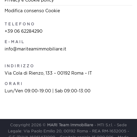
Modifica consenso Cookie
TELEFONO
+39 06 62284290
E-MAIL
info@mariteamimmobiliare.it
INDIRIZZO
Via Cola di Rienzo, 133 – 00192 Roma – IT
ORARI
Lun/Ven 09:00-19:00 | Sab 09:00-13:00
Copyright 2026 ©
MARI Team Immobiliare
- MTI S.r.l. - Sede
Legale: Via Paolo Emilio 20, 00192 Roma - REA RM-1632005 -